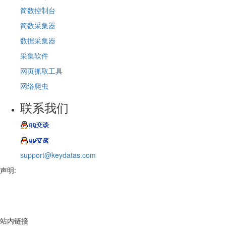
简数控制台
简数采集器
数据采集器
采集软件
网页抓取工具
网络爬虫
联系我们
support@keydatas.com
声明:
请在尊重版权及法律允许范围内采集，因数据采集引起的纠纷与本
本平台提供的一些站点数据采集模板或文档示例仅供研究学习之用
站内链接